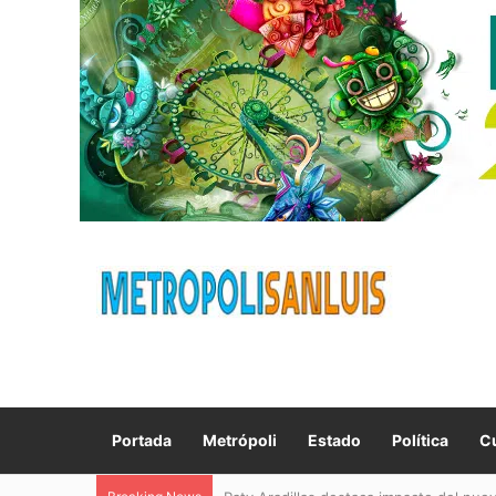
Portada
Metrópoli
Estado
Política
Cu