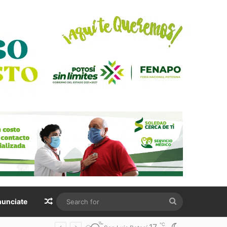
Random Article
Search
unciate
for
℃