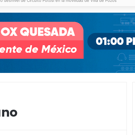
 % en incendios forestales y de pastizales
ano