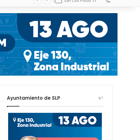
17
Switch skin
San Luis Potosí
Ayuntamiento de SLP