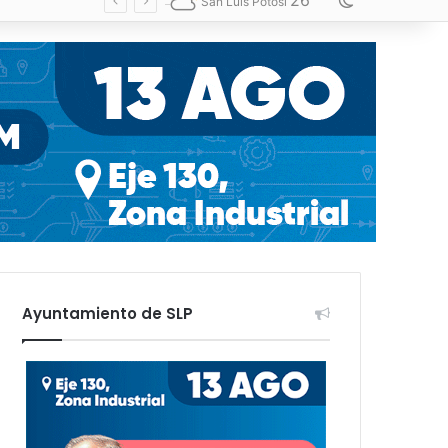
26
Switch skin
San Luis Potosí
Ayuntamiento de SLP