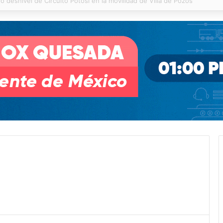
 % en incendios forestales y de pastizales