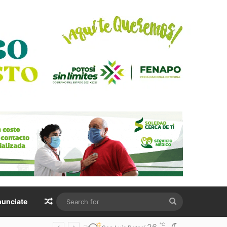
Random Article
Search
unciate
for
℃