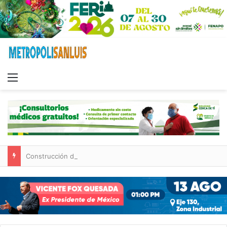
Menu
Construcción de tres nuevas aulas en Capullito III registra avances en Soledad