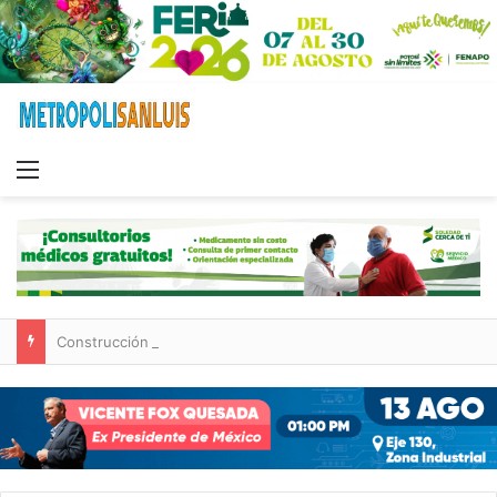
Menu
Construcción de tres nuevas aulas en Capullito III registra avances en Soledad