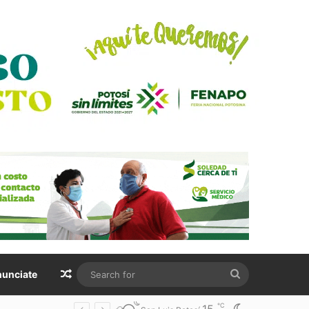
Random Article
Search
unciate
for
℃