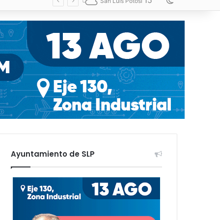
15
Switch skin
San Luis Potosí
Ayuntamiento de SLP