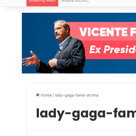
Breaking News
Nueva sucursal de CarneMart llega a V
Home
/
lady-gaga-fame-aroma
lady-gaga-fa