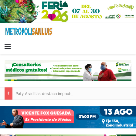
Menu
Paty Aradillas destaca impacto del nuevo desnivel de Circuito Potosí en la movilidad de Villa de Pozos