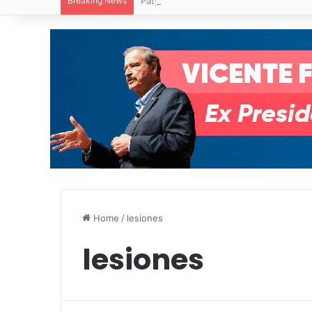
Breaking News
Paty Aradillas destaca impacto del nuev
Home
/
lesiones
lesiones