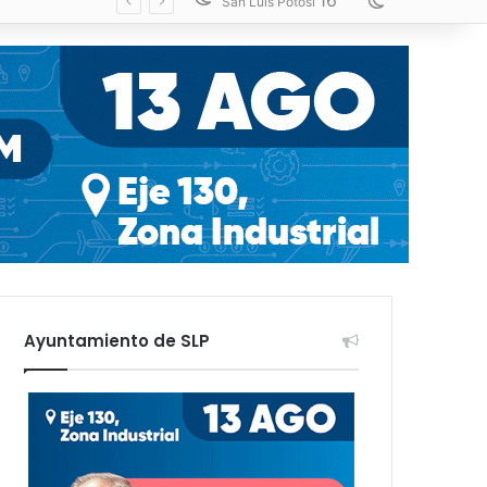
16
Switch skin
San Luis Potosí
Ayuntamiento de SLP