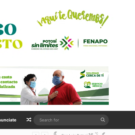
Random Article
Search
unciate
for
℃