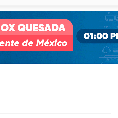
o desnivel de Circuito Potosí en la movilidad de Villa de Pozos