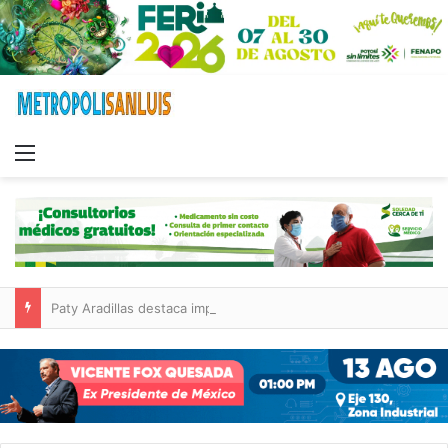
Menu
Paty Aradillas destaca impacto del nuevo desnivel de Circuito Potosí en la movilidad de Villa de Pozos