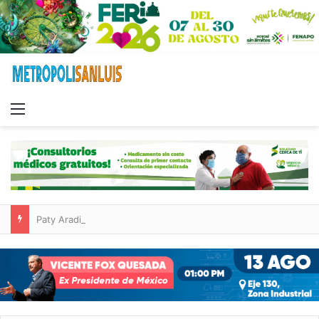
Menu
Paty Aradillas destaca impacto del nuevo desnivel de Circuito Potosí en la movilidad de Villa de Pozos