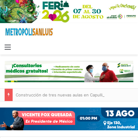
Menu
Construcción de tres nuevas aulas en Capullito III registra avances en Soledad