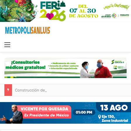
Menu
Construcción de tres nuevas aulas en Capullito III registra avances en Soledad