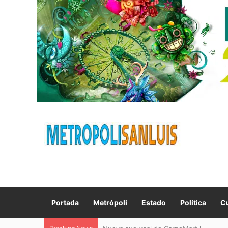
Portada
Metrópoli
Estado
Política
Cu