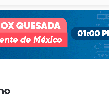
illa de Pozos con inversión y generación de empleos
no