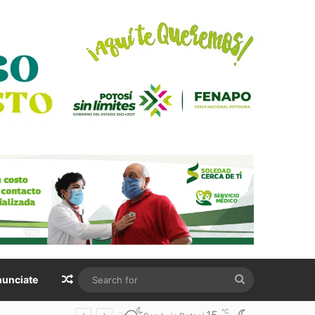
Random Article
Search
unciate
for
℃