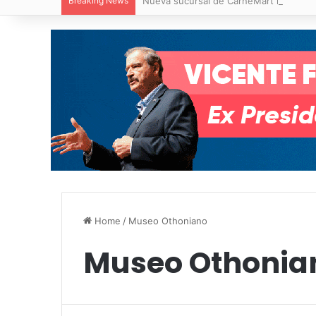
Breaking News
Nueva sucursal de CarneMart llega a V
Home
/
Museo Othoniano
Museo Othonia