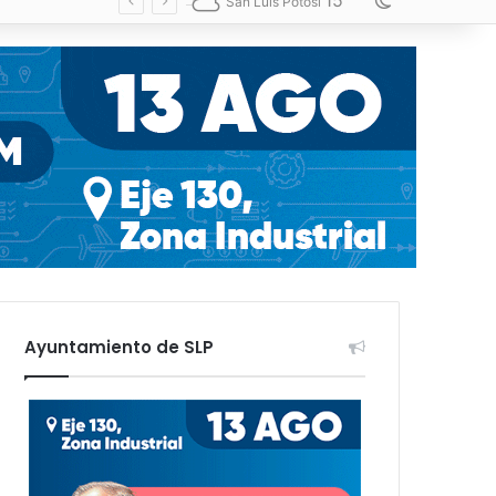
15
Switch skin
San Luis Potosí
Ayuntamiento de SLP