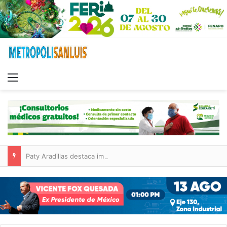
Menu
Paty Aradillas destaca impacto del nuevo desnivel de Circuito Potosí en la movilidad de Villa de Pozos