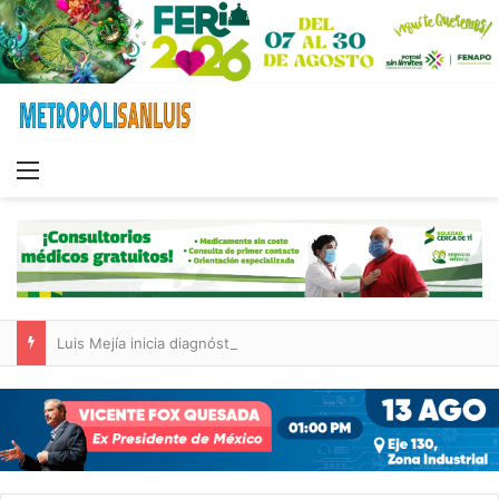
Menu
Luis Mejía inicia diagnóstico en Parques Tangamanga y defiende llegada tras renunciar al PRI