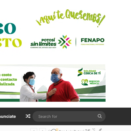
Random Article
Search
unciate
for
℃