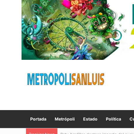
Portada
Metrópoli
Estado
Política
Cu