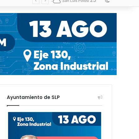
25
Switch skin
San Luis Potosí
Ayuntamiento de SLP