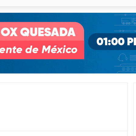
o desnivel de Circuito Potosí en la movilidad de Villa de Pozos