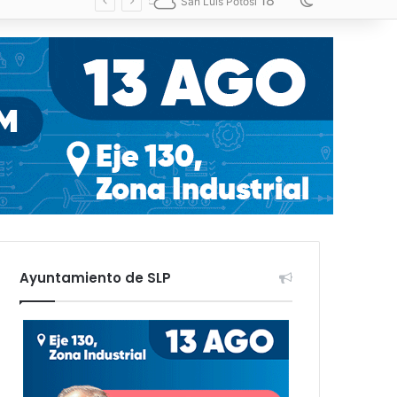
18
Switch skin
San Luis Potosí
Ayuntamiento de SLP