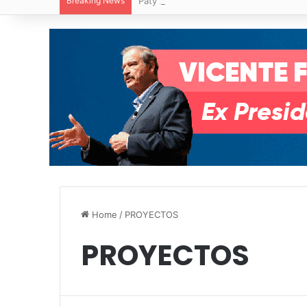
Breaking News
Paty Aradillas destaca impacto del nuev
Home
/
PROYECTOS
PROYECTOS