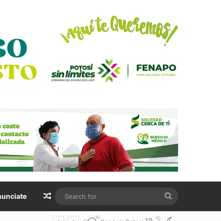
Random Article
Search
unciate
for
℃