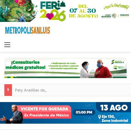
Menu
Paty Aradillas destaca impacto del nuevo desnivel de Circuito Potosí en la movilidad de Villa de Pozos