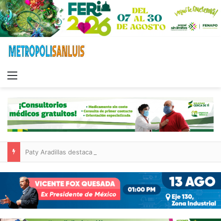
Menu
Paty Aradillas destaca impacto del nuevo desnivel de Circuito Potosí en la movilidad de Villa de Pozos