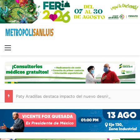
Menu
Paty Aradillas destaca impacto del nuevo desnivel de Circuito Potosí en la movilidad de Villa de Pozos