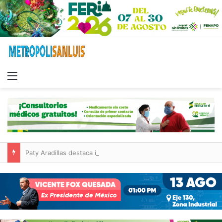
Menu
Paty Aradillas destaca impacto del nuevo desnivel de Circuito Potosí en la movilidad de Villa de Pozos