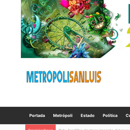
Portada
Metrópoli
Estado
Política
Cu