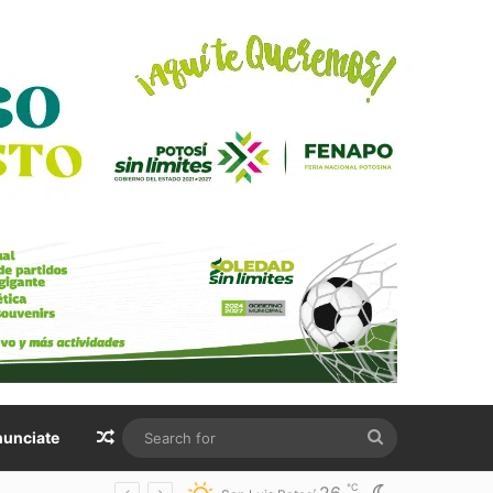
Random Article
Search
unciate
for
℃