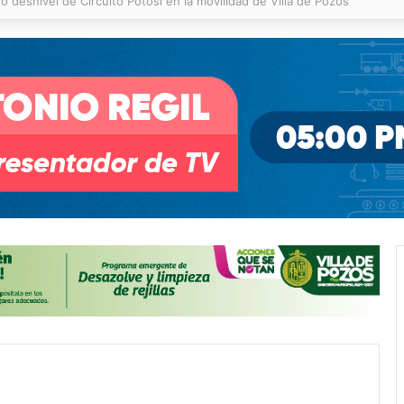
 % en incendios forestales y de pastizales