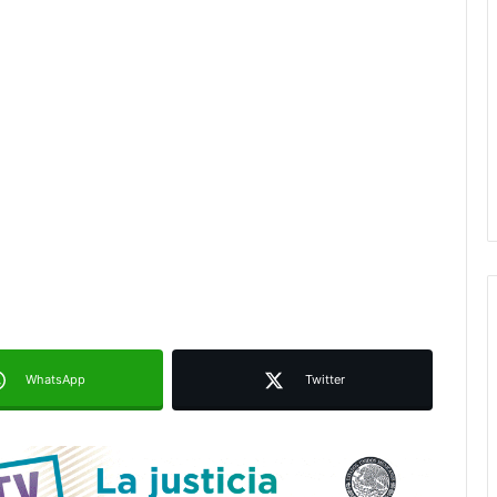
Ruth González destaca impacto del
nuevo paso a desnivel en la
movilidad estatal
Juan Manuel Navarro alista
segundo informe en Soledad y
destaca coordinación con
Gobierno del Estado
Luis Mejía inicia diagnóstico en
Parques Tangamanga y defiende
llegada tras renunciar al PRI
WhatsApp
Twitter
Carlos Arreola pide a morenistas no
adelantarse y denuncia guerra de
bots rumbo a 2027