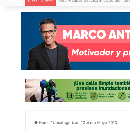
Breaking News
Villa de Pozos reporta reducción del 50
Home
/
Uncategorized
/
Guiarte Mayo 2013