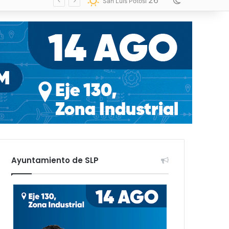
26
Switch skin
San Luis Potosí
Ayuntamiento de SLP