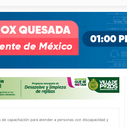
o desnivel de Circuito Potosí en la movilidad de Villa de Pozos
 de capacitación para atender a personas con discapacidad y