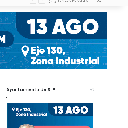
20
Switch skin
San Luis Potosí
Ayuntamiento de SLP