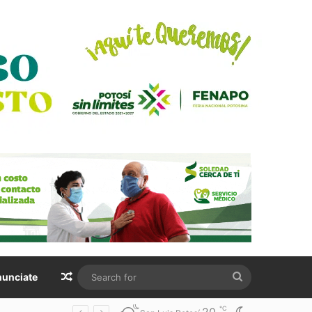
Random Article
Search
unciate
for
℃