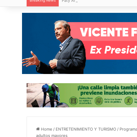
Breaking News
Paty Aradillas destaca impacto del nuev
Home
/
ENTRETENIMIENTO Y TURISMO
/
Programa
adultos mayores