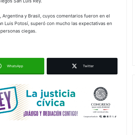
Ciegos San Luis Rey.
 Argentina y Brasil, cuyos comentarios fueron en el
Ruth González destaca impacto del
nuevo paso a desnivel en la
San Luis Potosí, superó con mucho las expectativas en
movilidad estatal
 personas ciegas.
Juan Manuel Navarro alista
segundo informe en Soledad y
destaca coordinación con
Gobierno del Estado
WhatsApp
Twitter
Luis Mejía inicia diagnóstico en
Parques Tangamanga y defiende
llegada tras renunciar al PRI
Carlos Arreola pide a morenistas no
adelantarse y denuncia guerra de
bots rumbo a 2027
La Soga al Cuello:El Huasteco