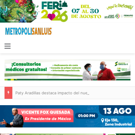
Menu
Paty Aradillas destaca impacto del nuevo desnivel de Circuito Potosí en la movilidad de Villa de Pozos