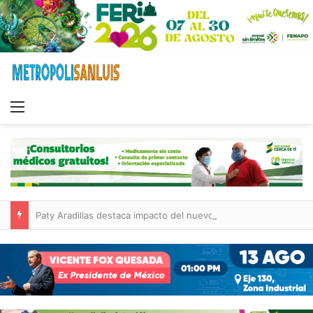
Menu
Paty Aradillas destaca impacto del nuevo desnivel de Circuito Potosí en la movilidad de Villa de Pozos