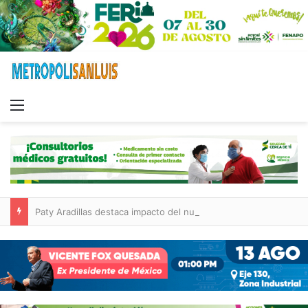
Menu
Paty Aradillas destaca impacto del nuevo desnivel de Circuito Potosí en la movilidad de Villa de Pozos