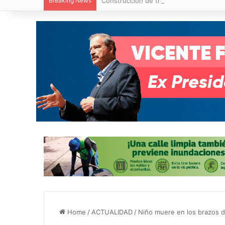
Breaking News
Construcción de tres nuevas aulas en Ca
Home
/
ACTUALIDAD
/
Niño muere en los brazos d