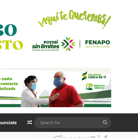
Random Article
Search
unciate
for
℃