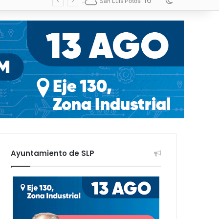
16
Switch skin
San Luis Potosí
Ayuntamiento de SLP