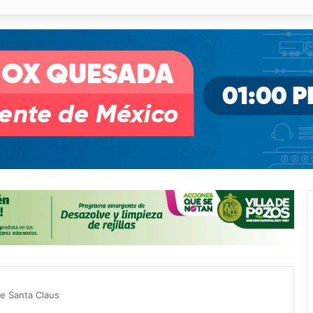
pullito III registra avances en Soledad
e Santa Claus