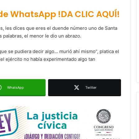
 de WhatsApp !DA CLIC AQUÍ!
es, les dices que eres el duende número uno de Santa
as palabras, el menor le dio un abrazo.
Ruth González destaca impacto del
nuevo paso a desnivel en la
que se pudiera decir algo… murió ahí mismo”, platica el
movilidad estatal
 el ejército no había experimentado algo tan
Juan Manuel Navarro alista
segundo informe en Soledad y
destaca coordinación con
Gobierno del Estado
WhatsApp
Twitter
Luis Mejía inicia diagnóstico en
Parques Tangamanga y defiende
llegada tras renunciar al PRI
Carlos Arreola pide a morenistas no
adelantarse y denuncia guerra de
bots rumbo a 2027