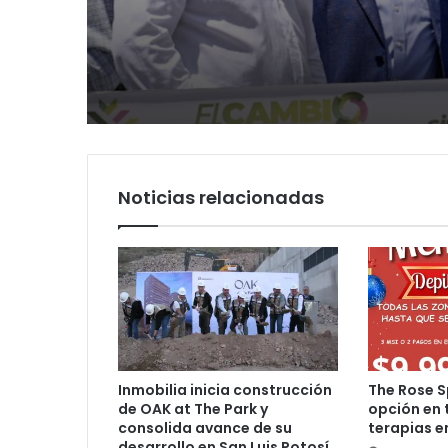
segundo informe en
diagnóstico en Parq
Soledad y destaca
Tangamanga y defi
coordinación con Go
llegada tras renuncia
del Estado
PRI
Noticias relacionadas
Inmobilia inicia construcción
The Rose S
de OAK at The Park y
opción en 
consolida avance de su
terapias e
desarrollo en San Luis Potosí