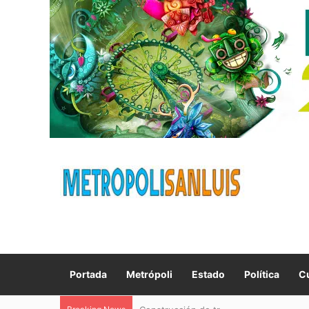
Portada
Metrópoli
Estado
Política
Cu