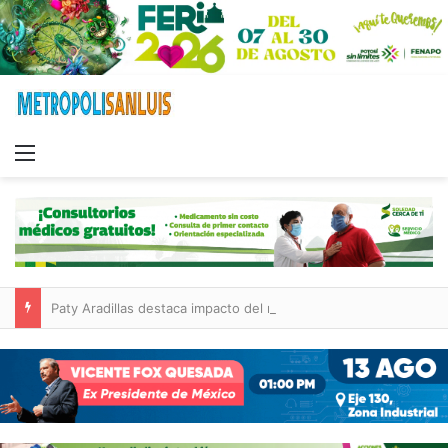
Menu
Paty Aradillas destaca impacto del nuevo desnivel de Circuito Potosí en la movilidad de Villa de Pozos