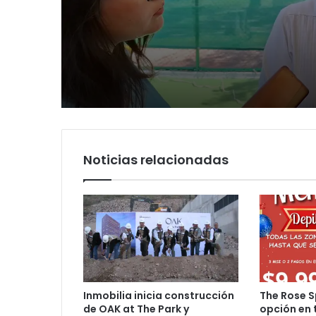
Luis Mejía inicia
Carlos Arreola pide a
diagnóstico en Parq
morenistas no adela
Tangamanga y defi
y denuncia guerra de
llegada tras renuncia
rumbo a 2027
PRI
Noticias relacionadas
Inmobilia inicia construcción
The Rose S
de OAK at The Park y
opción en 