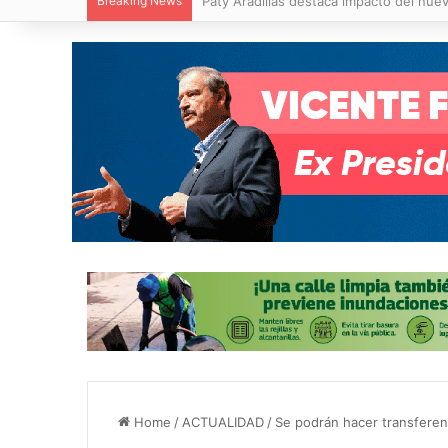
Breaking News
Villa de Pozos reporta reducción del 50
Home
/
ACTUALIDAD
/
Se podrán hacer transferen