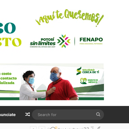
Random Article
Search
unciate
for
℃