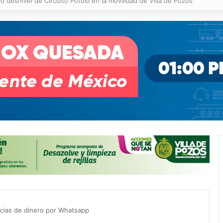
 % en incendios forestales y de pastizales
cias de dinero por Whatsapp