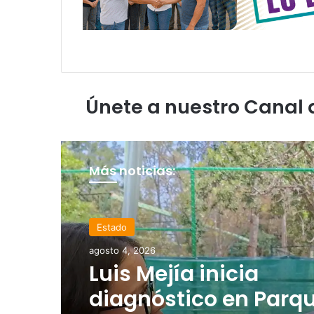
Únete a nuestro Canal
Más noticias:
Estado
Elecciones 2027
agosto 4, 2026
agosto 4, 2026