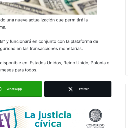
do una nueva actualización que permitirá la
rma.
s” y funcionará en conjunto con la plataforma de
Juan Manuel Navarro alista
guridad en las transacciones monetarias.
segundo informe en Soledad y
destaca coordinación con
Gobierno del Estado
 disponible en Estados Unidos, Reino Unido, Polonia e
 meses para todos.
Luis Mejía inicia diagnóstico en
Parques Tangamanga y defiende
llegada tras renunciar al PRI
WhatsApp
Twitter
Carlos Arreola pide a morenistas no
adelantarse y denuncia guerra de
bots rumbo a 2027
La Soga al Cuello:El Huasteco