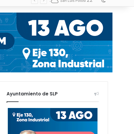
22
Switch skin
San Luis Potosí
Ayuntamiento de SLP