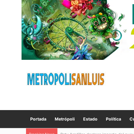
Portada
Metrópoli
Estado
Política
Cu