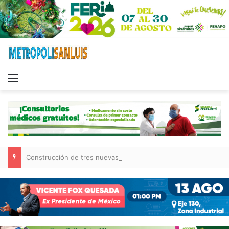
Menu
Construcción de tres nuevas aulas en Capullito III registra avances en Soledad