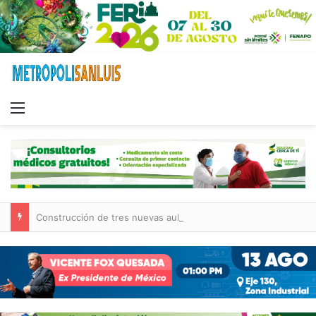
Menu
Construcción de tres nuevas aulas en Capullito III registra avances en Soledad