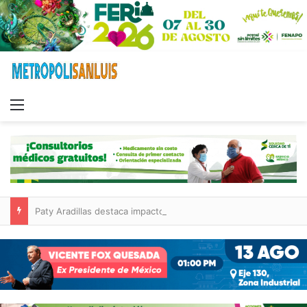
Menu
Paty Aradillas destaca impacto del nuevo desnivel de Circuito Potosí en la movilidad de Villa de Pozos