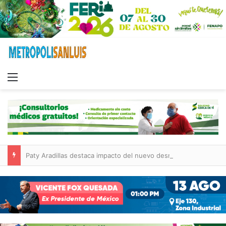
Menu
Paty Aradillas destaca impacto del nuevo desnivel de Circuito Potosí en la movilidad de Villa de Pozos