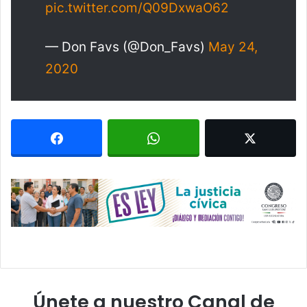
pic.twitter.com/Q09DxwaO62
— Don Favs (@Don_Favs)
May 24,
2020
Únete a nuestro Canal de