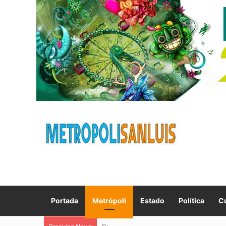
Portada
Metrópoli
Estado
Política
Cu