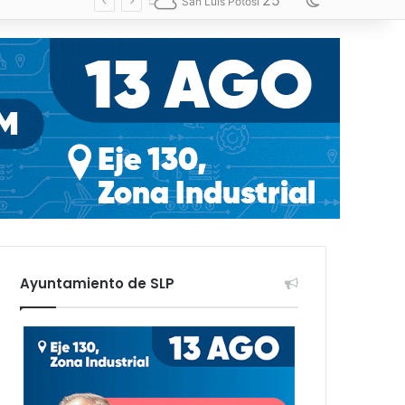
25
Switch skin
San Luis Potosí
Ayuntamiento de SLP