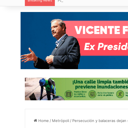
Breaking News
Paty Aradillas destaca impacto del nuev
Home
/
Metrópoli
/
Persecución y balaceras dejan