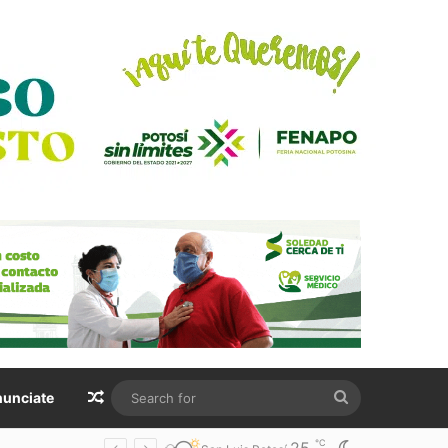
Random Article
Search
unciate
for
℃