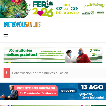
Menu
Construcción de tres nuevas aulas en Capullito III registra avances en Soledad