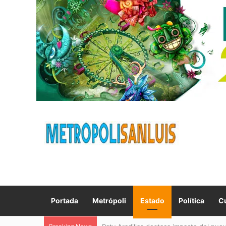
Portada
Metrópoli
Estado
Política
Cu