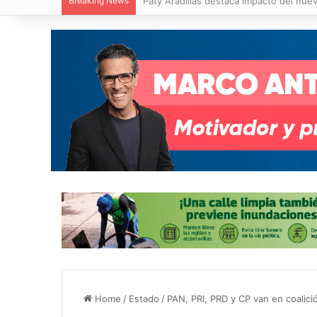
Breaking News
Paty Aradillas destaca impacto del nuev
Home
/
Estado
/
PAN, PRI, PRD y CP van en coalici