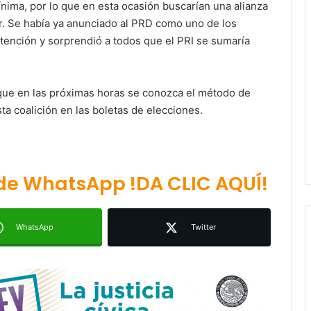
ínima, por lo que en esta ocasión buscarían una alianza
er. Se había ya anunciado al PRD como uno de los
atención y sorprendió a todos que el PRI se sumaría
 que en las próximas horas se conozca el método de
ta coalición en las boletas de elecciones.
Ruth González destaca impacto del
nuevo paso a desnivel en la
movilidad estatal
Juan Manuel Navarro alista
 de WhatsApp !DA CLIC AQUÍ!
segundo informe en Soledad y
destaca coordinación con
Gobierno del Estado
WhatsApp
Twitter
Luis Mejía inicia diagnóstico en
Parques Tangamanga y defiende
llegada tras renunciar al PRI
Carlos Arreola pide a morenistas no