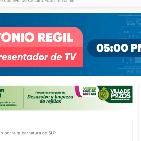
o desnivel de Circuito Potosí en la movilidad de Villa de Pozos
ón por la gubernatura de SLP