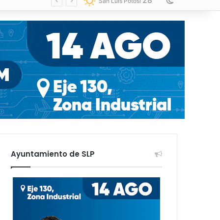
28
Switch skin
San Luis Potosí
Ayuntamiento de SLP