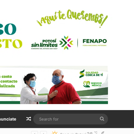
Random Article
Search
unciate
for
℃