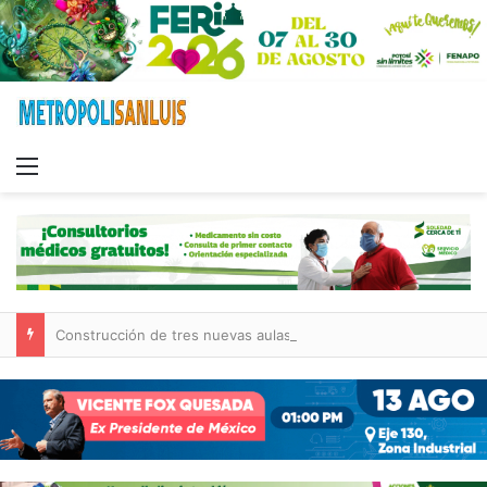
Menu
Construcción de tres nuevas aulas en Capullito III registra avances en Soledad