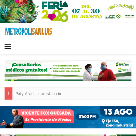
Menu
Paty Aradillas destaca impacto del nuevo desnivel de Circuito Potosí en la movilidad de Villa de Pozos