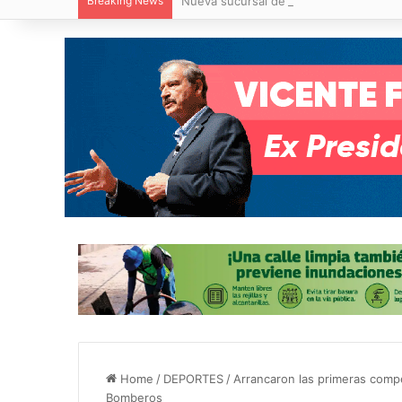
Breaking News
Nueva sucursal de CarneMart llega a V
Home
/
DEPORTES
/
Arrancaron las primeras compe
Bomberos