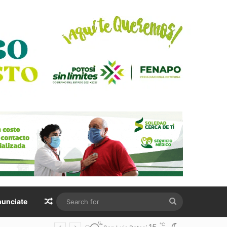
Random Article
Search
unciate
for
℃