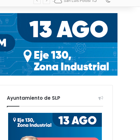
15
Switch skin
San Luis Potosí
Ayuntamiento de SLP