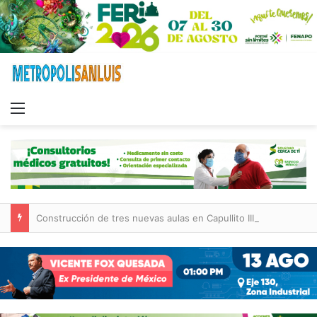
Menu
Construcción de tres nuevas aulas en Capullito III registra avances en Soledad