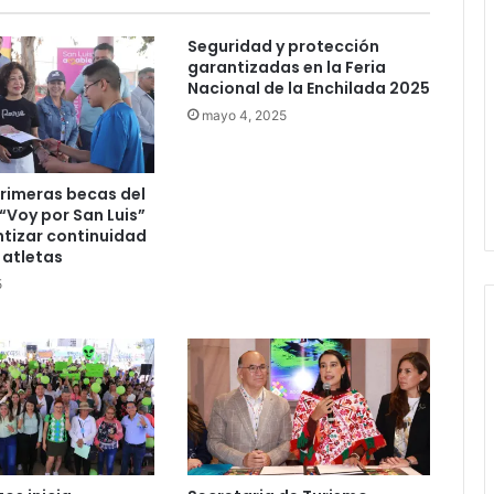
destaca coordinación con
Gobierno del Estado
Seguridad y protección
Luis Mejía inicia diagnóstico en
garantizadas en la Feria
Parques Tangamanga y defiende
Nacional de la Enchilada 2025
llegada tras renunciar al PRI
mayo 4, 2025
Carlos Arreola pide a morenistas no
adelantarse y denuncia guerra de
rimeras becas del
bots rumbo a 2027
Voy por San Luis”
tizar continuidad
 atletas
La Soga al Cuello:El Huasteco
5