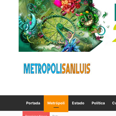
Portada
Metrópoli
Estado
Política
Cu