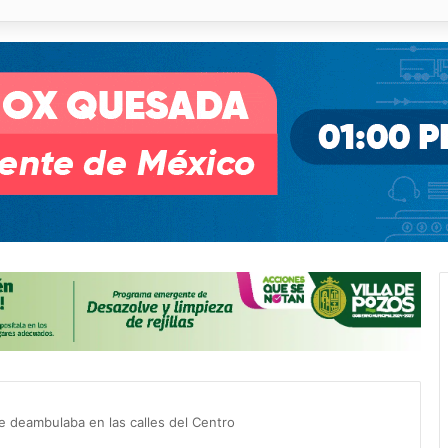
o desnivel de Circuito Potosí en la movilidad de Villa de Pozos
e deambulaba en las calles del Centro