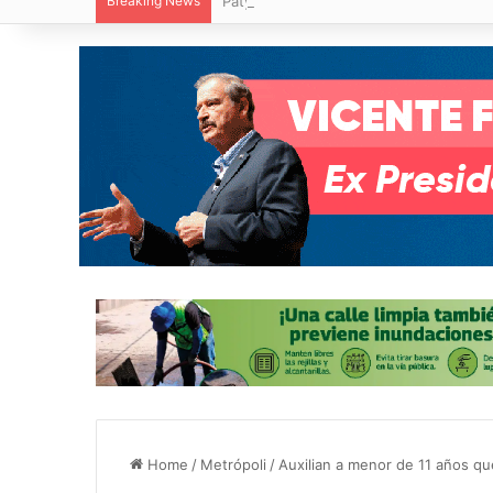
Breaking News
Paty Aradillas destaca impacto del nuev
Home
/
Metrópoli
/
Auxilian a menor de 11 años qu