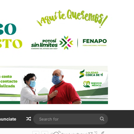
Random Article
Search
unciate
for
℃