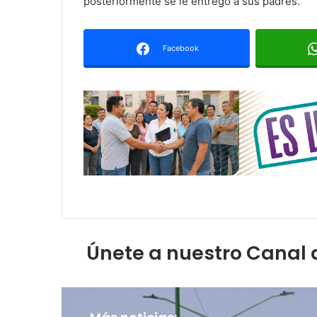
posteriormente se le entregó a sus padres.
Facebook
Únete a nuestro Canal