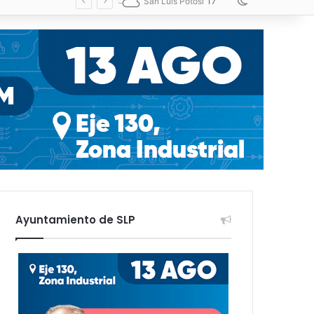
17
Switch skin
San Luis Potosí
Ayuntamiento de SLP