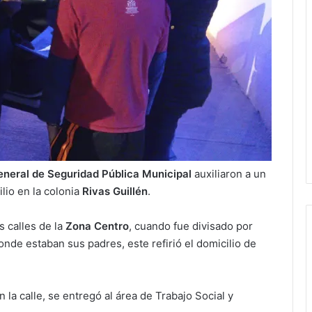
eneral de Seguridad Pública Municipal
auxiliaron a un
lio en la colonia
Rivas Guillén
.
 calles de la
Zona Centro
, cuando fue divisado por
Ruth González destaca impacto del
onde estaban sus padres, este refirió el domicilio de
nuevo paso a desnivel en la
movilidad estatal
 la calle, se entregó al área de Trabajo Social y
Juan Manuel Navarro alista