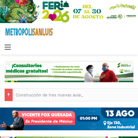
Menu
Construcción de tres nuevas aulas en Capullito III registra avances en Soledad