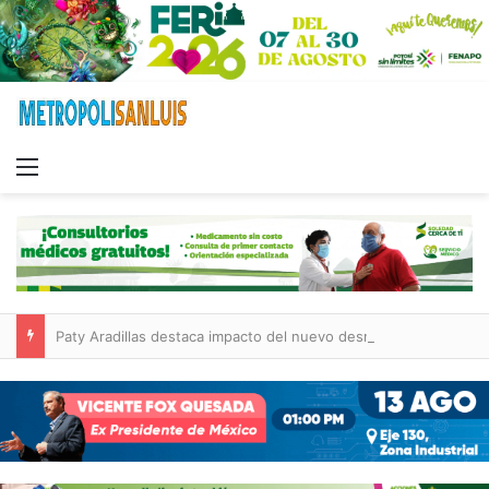
Menu
Paty Aradillas destaca impacto del nuevo desnivel de Circuito Potosí en la movilidad de Villa de Pozos