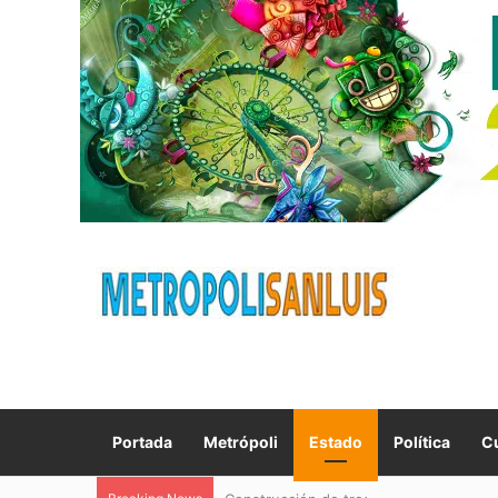
Portada
Metrópoli
Estado
Política
Cu