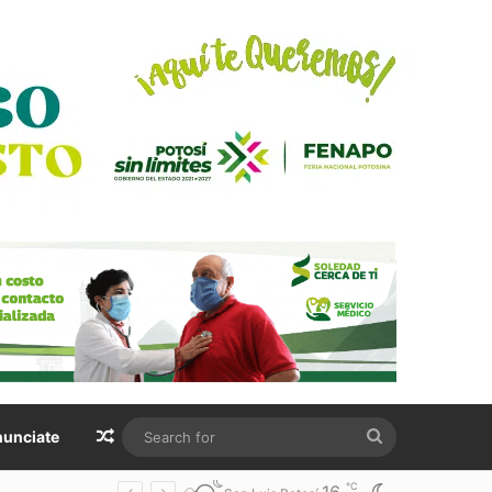
Random Article
Search
unciate
for
℃