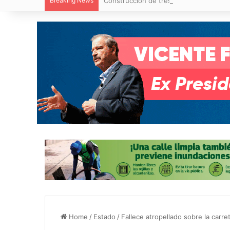
Breaking News
Construcción de tres nuevas aulas en Ca
Home
/
Estado
/
Fallece atropellado sobre la carre