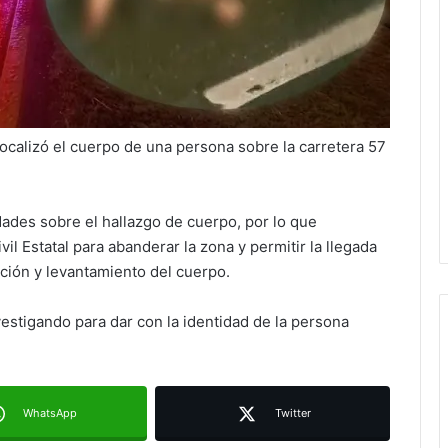
ocalizó el cuerpo de una persona sobre la carretera 57
dades sobre el hallazgo de cuerpo, por lo que
il Estatal para abanderar la zona y permitir la llegada
Ruth González destaca impacto del
gación y levantamiento del cuerpo.
nuevo paso a desnivel en la
movilidad estatal
estigando para dar con la identidad de la persona
Juan Manuel Navarro alista
segundo informe en Soledad y
destaca coordinación con
Gobierno del Estado
WhatsApp
Twitter
Luis Mejía inicia diagnóstico en