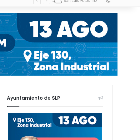
16
Switch skin
San Luis Potosí
Ayuntamiento de SLP