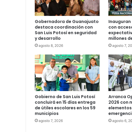
Gobernadora de Guanajuato
Inauguran 
destaca coordinación con
con acceso
San Luis Potosí en seguridad
expectativ
y desarrollo
millones d
agosto 8, 2026
agosto 7, 2
Gobierno de San Luis Potosí
Arranca O
concluirá en 15 días entrega
2026 con m
de útiles escolares en los 59
elementos 
municipios
emergenc
agosto 7, 2026
agosto 6, 2