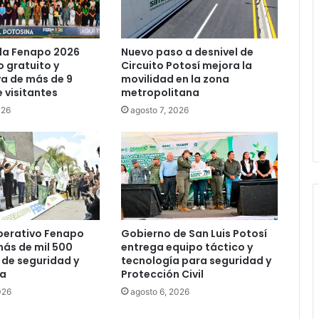
llegada tras renunciar al PRI
Carlos Arreola pide a morenistas no
la Fenapo 2026
Nuevo paso a desnivel de
adelantarse y denuncia guerra de
 gratuito y
Circuito Potosí mejora la
bots rumbo a 2027
a de más de 9
movilidad en la zona
e visitantes
metropolitana
La Soga al Cuello:El Huasteco
026
agosto 7, 2026
perativo Fenapo
Gobierno de San Luis Potosí
ás de mil 500
entrega equipo táctico y
de seguridad y
tecnología para seguridad y
ia
Protección Civil
026
agosto 6, 2026