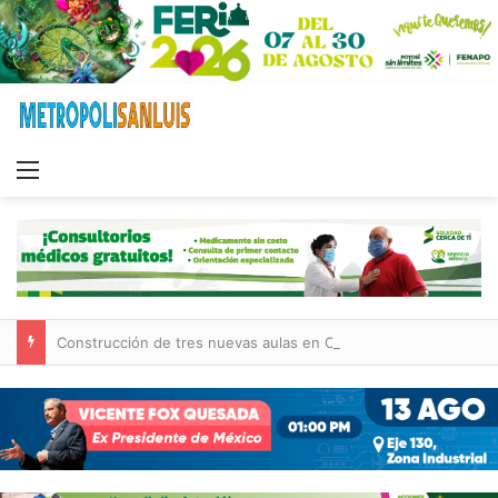
Menu
Construcción de tres nuevas aulas en Capullito III registra avances en Soledad