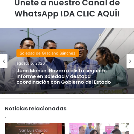
Únete a nuestro Canal de
WhatsApp !DA CLIC AQUÍ!
Soledad de Graciano Sánchez
Estado
agosto 5, 2026
agosto 4, 2026
Juan Manuel Navarro alista segundo
informe en Soledad y destaca
coordinación con Gobierno del Estado
Luis Mejía inicia diagnóstico en Parques
Tangamanga y defiende llegada tras
Noticias relacionadas
renunciar al PRI