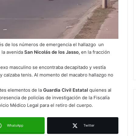
avés de los números de emergencia el hallazgo un
e la avenida
San Nicolás de los Jasso,
en la fracción
sexo masculino se encontraba decapitado y vestía
ax y calzaba tenis. Al momento del macabro hallazgo no
Juan Manuel Navarro alista
segundo informe en Soledad y
tes elementos de la
Guardia Civil Estatal
quienes al
destaca coordinación con
presencia de policías de investigación de la Fiscalía
Gobierno del Estado
icio Médico Legal para el retiro del cuerpo.
Luis Mejía inicia diagnóstico en
Parques Tangamanga y defiende
llegada tras renunciar al PRI
WhatsApp
Twitter