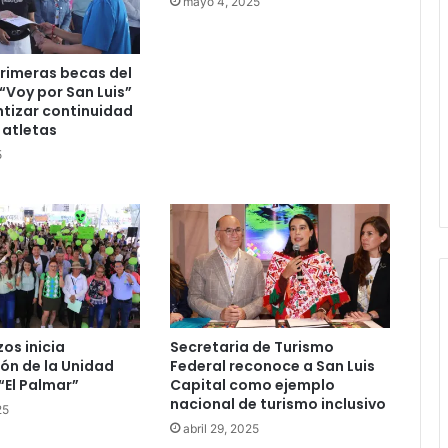
adelantarse y denuncia guerra de
mayo 4, 2025
bots rumbo a 2027
La Soga al Cuello:El Huasteco
rimeras becas del
Voy por San Luis”
tizar continuidad
 atletas
Nadia Ochoa reporta 17 incidencias
5
por tormenta en la zona
metropolitana
zos inicia
Secretaria de Turismo
ón de la Unidad
Federal reconoce a San Luis
“El Palmar”
Capital como ejemplo
nacional de turismo inclusivo
25
abril 29, 2025