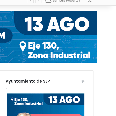
21
Switch skin
San Luis Potosí
Ayuntamiento de SLP