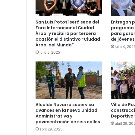
San Luis Potosí será sede del
Entregan p
Foro Internacional Ciudad
programa “
Árbol y recibirá por tercera
para garan
ocasión el distintivo “Ciudad
de jóvenes
Árbol del Mundo”
julio 4, 202
julio 5, 2025
Alcalde Navarro supervisa
Villa de Po
avances en la nueva Unidad
construcci
Administrativa y
Deportiva 
pavimentación de seis calles
abril 29, 20
abril 29, 2025