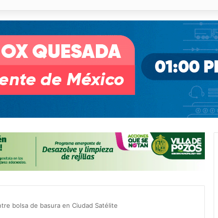
otosí y avenida de las Torres
tre bolsa de basura en Ciudad Satélite