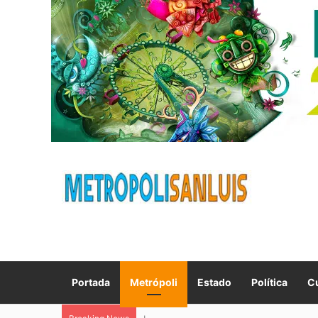
Portada
Metrópoli
Estado
Política
Cu