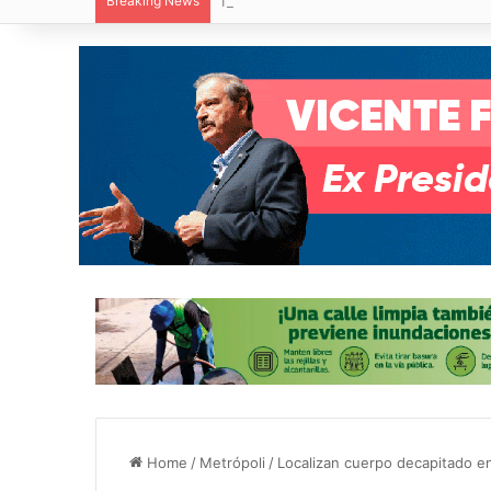
Breaking News
Inauguran paso a desnivel de Circuito P
Home
/
Metrópoli
/
Localizan cuerpo decapitado en