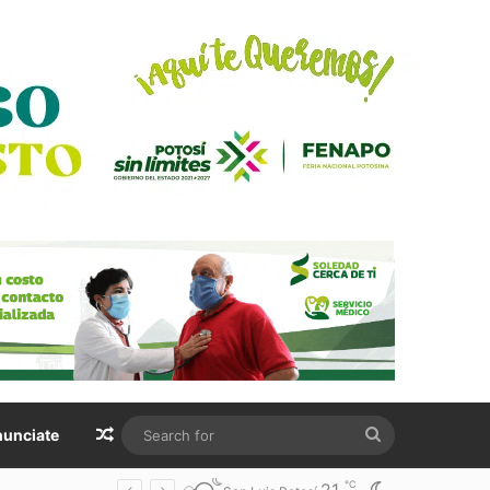
Random Article
Search
unciate
for
℃