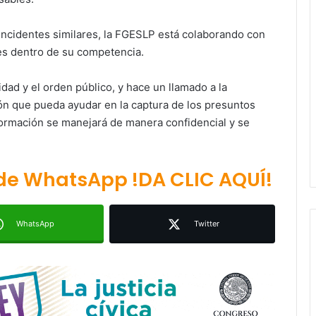
incidentes similares, la FGESLP está colaborando con
les dentro de su competencia.
dad y el orden público, y hace un llamado a la
ón que pueda ayudar en la captura de los presuntos
Juan Manuel Navarro alista
segundo informe en Soledad y
formación se manejará de manera confidencial y se
destaca coordinación con
Gobierno del Estado
Luis Mejía inicia diagnóstico en
 de WhatsApp !DA CLIC AQUÍ!
Parques Tangamanga y defiende
llegada tras renunciar al PRI
WhatsApp
Twitter
Carlos Arreola pide a morenistas no
adelantarse y denuncia guerra de
bots rumbo a 2027
La Soga al Cuello:El Huasteco