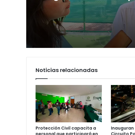
y denuncia guerra de
rumbo a 2027
Luis Mejía inicia
diagnóstico en Parq
Tangamanga y defi
llegada tras renuncia
PRI
Noticias relacionadas
Protección Civil capacita a
Inauguran 
personal que participará en
Circuito P