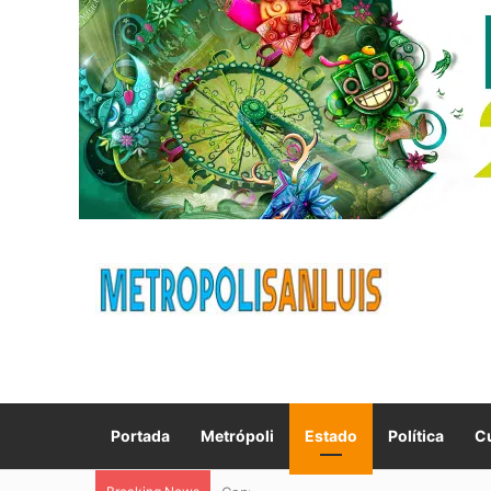
Portada
Metrópoli
Estado
Política
Cu