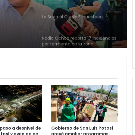
 bots
Nadia Ochoa reporta 17 incidencias
por tormenta en la zona
metropolitana
ues
Juan Manuel Navarro alista
segundo informe en Soledad y
ende
destaca coordinación con
r al
Gobierno del Estado
Luis Mejía inicia diagnóstico en
Parques Tangamanga y defiende
llegada tras renunciar al PRI
Carlos Arreola pide a morenistas no
adelantarse y denuncia guerra de
bots rumbo a 2027
La Soga al Cuello:El Huasteco
paso a desnivel de
Gobierno de San Luis Potosí
otosí y avenida de
prevé ampliar programas