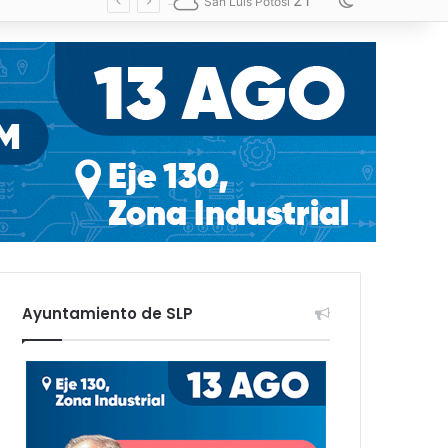
21
Switch skin
San Luis Potosí
Ayuntamiento de SLP