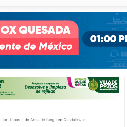
o ofrecerá talleres y buscará certificación para sus alumnos
ión por disparos de Arma de fuego en Guadalcázar