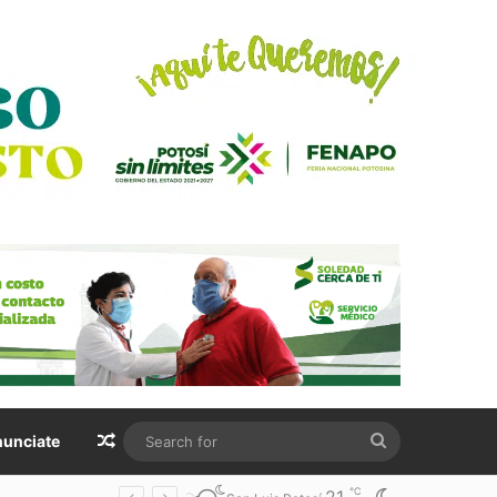
Random Article
Search
unciate
for
℃