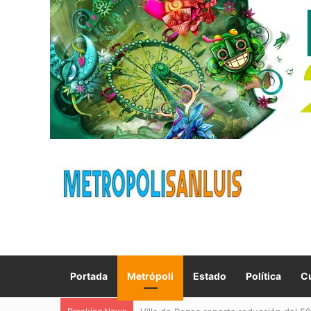
Portada
Metrópoli
Estado
Política
Cu