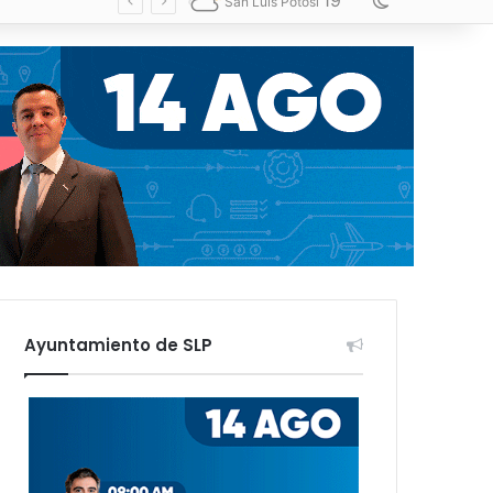
19
Switch skin
San Luis Potosí
Ayuntamiento de SLP