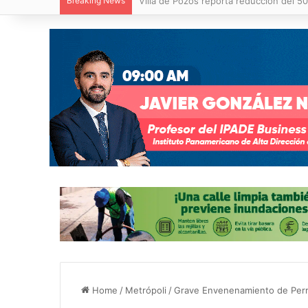
Breaking News
Villa de Pozos reporta reducción del 50
Home
/
Metrópoli
/
Grave Envenenamiento de Perr