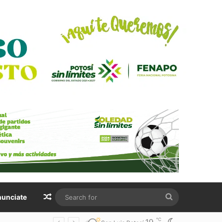
Random Article
Search
unciate
for
℃