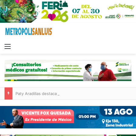
Menu
Paty Aradillas destaca impacto del nuevo desnivel de Circuito Potosí en la movilidad de Villa de Pozos