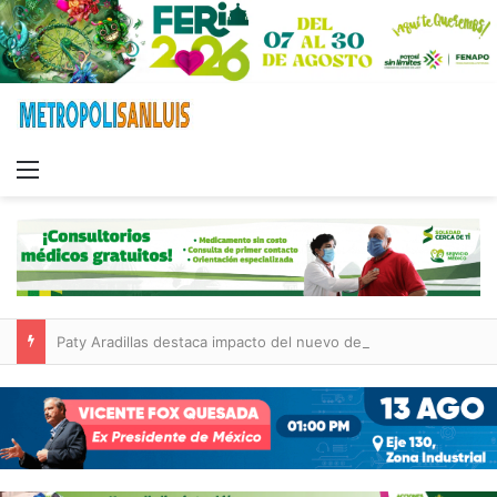
Menu
Paty Aradillas destaca impacto del nuevo desnivel de Circuito Potosí en la movilidad de Villa de Pozos